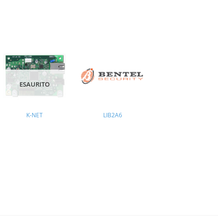
ESAURITO
K-NET
LIB2A6