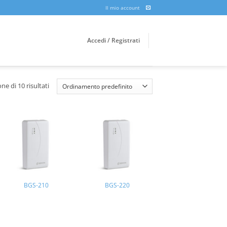
Il mio account
Accedi / Registrati
ne di 10 risultati
BGS-210
BGS-220