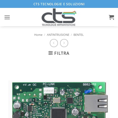
Salta
CTS TECNOLOGIE E SOLUZIONI
ai
contenuti
Home
/
ANTINTRUSIONE
/
BENTEL
FILTRA