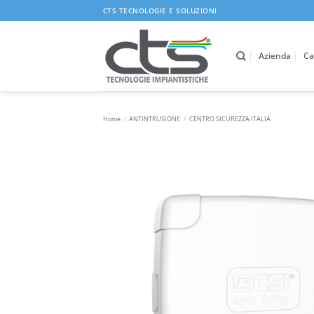
Salta
CTS TECNOLOGIE E SOLUZIONI
ai
contenuti
Azienda
Ca
Home
/
ANTINTRUSIONE
/
CENTRO SICUREZZA ITALIA