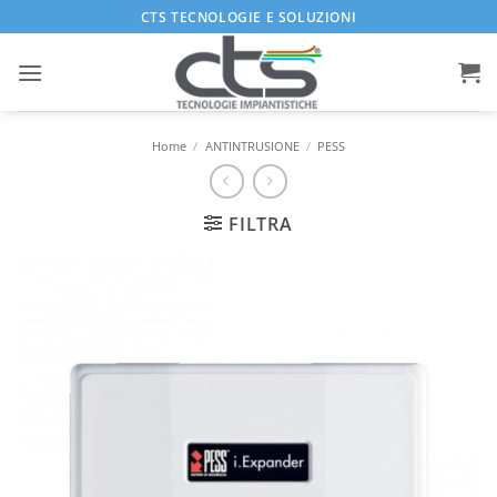
Salta
CTS TECNOLOGIE E SOLUZIONI
ai
contenuti
Home
/
ANTINTRUSIONE
/
PESS
FILTRA