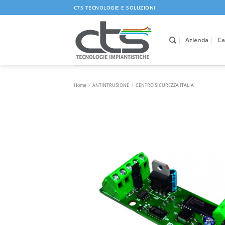
Salta
CTS TECNOLOGIE E SOLUZIONI
ai
contenuti
Azienda
Ca
Home
/
ANTINTRUSIONE
/
CENTRO SICUREZZA ITALIA