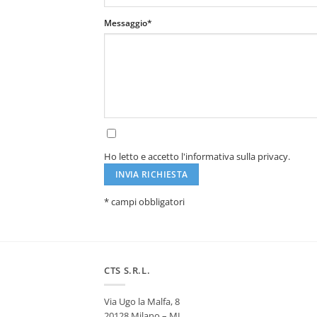
Messaggio*
Ho letto e accetto l'informativa sulla privacy.
* campi obbligatori
Alternative:
CTS S.R.L.
Via Ugo la Malfa, 8
20128 Milano – MI