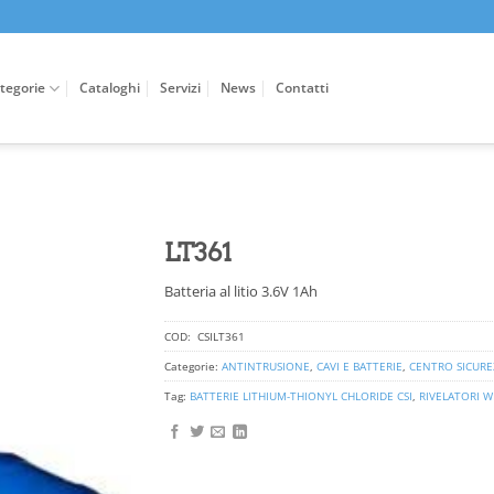
tegorie
Cataloghi
Servizi
News
Contatti
LT361
Batteria al litio 3.6V 1Ah
COD:
CSILT361
Categorie:
ANTINTRUSIONE
,
CAVI E BATTERIE
,
CENTRO SICUREZ
Tag:
BATTERIE LITHIUM-THIONYL CHLORIDE CSI
,
RIVELATORI WI