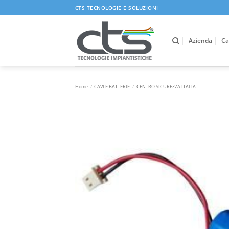
Salta
CTS TECNOLOGIE E SOLUZIONI
ai
contenuti
Azienda
Ca
Home
/
CAVI E BATTERIE
/
CENTRO SICUREZZA ITALIA