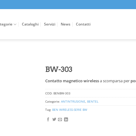
tegorie
Cataloghi
Servizi
News
Contatti
BW-303
Contatto magnetico wireless
a scomparsa per
por
COD:
BENBW-303
Categorie:
ANTINTRUSIONE
,
BENTEL
Tag:
BEN WIRELESS-SERIE BW