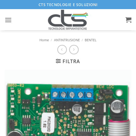
Salta
CTS TECNOLOGIE E SOLUZIONI
ai
contenuti
Home
/
ANTINTRUSIONE
/
BENTEL
FILTRA