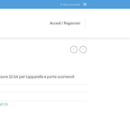
Il mio account
Accedi / Registrati
sore 32 bit per tapparelle e porte scorrevoli
E CSI