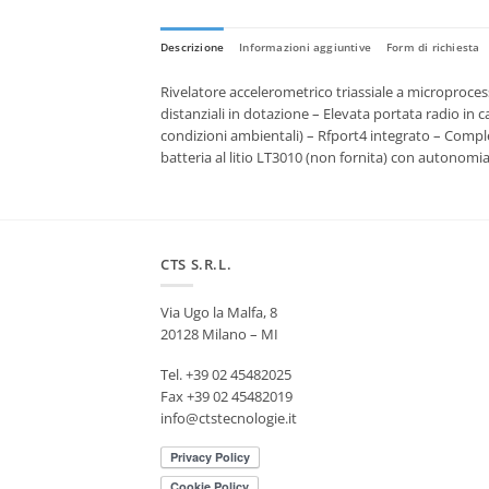
Descrizione
Informazioni aggiuntive
Form di richiesta
Rivelatore accelerometrico triassiale a microproc
distanziali in dotazione – Elevata portata radio in
condizioni ambientali) – Rfport4 integrato – Com
batteria al litio LT3010 (non fornita) con autonomia
CTS S.R.L.
Via Ugo la Malfa, 8
20128 Milano – MI
Tel. +39 02 45482025
Fax +39 02 45482019
info@ctstecnologie.it