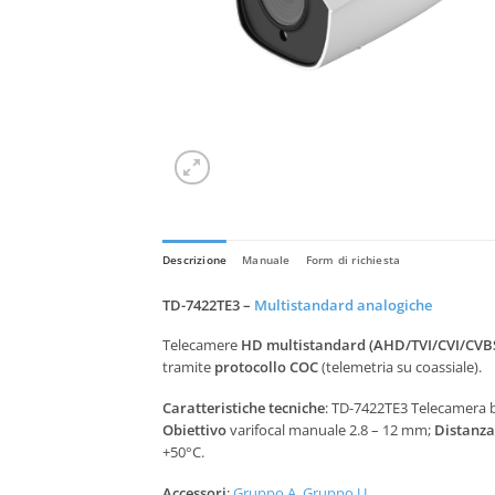
Descrizione
Manuale
Form di richiesta
TD-7422TE3 –
Multistandard analogiche
Telecamere
HD multistandard (AHD/TVI/CVI/CVB
tramite
protocollo COC
(telemetria su coassiale).
Caratteristiche tecniche
: TD-7422TE3 Telecamera b
Obiettivo
varifocal manuale 2.8 – 12 mm;
Distanza
+50°C.
Accessori
:
Gruppo A
,
Gruppo U