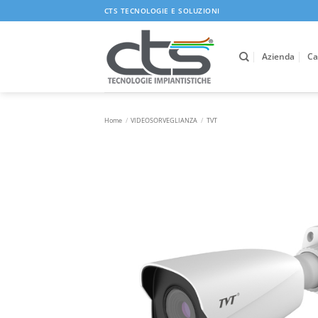
Salta
CTS TECNOLOGIE E SOLUZIONI
ai
contenuti
Azienda
Ca
Home
/
VIDEOSORVEGLIANZA
/
TVT