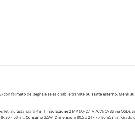
S)
con formato del segnale selezionabile tramite
pulsante esterno
.
Menù su
ullet multistandard 4 in 1,
risoluzione
2 MP (AHD/TVI/CVI/CVBS via OSD); Se
IR 30 – 50 mt.
Consumo
3,5W;
Dimensioni
80.5 x 217.7 x 80m5 mm; Grado di