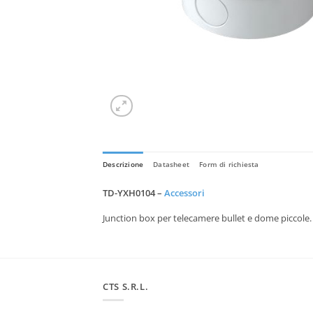
Descrizione
Datasheet
Form di richiesta
TD-YXH0104 –
Accessori
Junction box per telecamere bullet e dome piccole. P
CTS S.R.L.