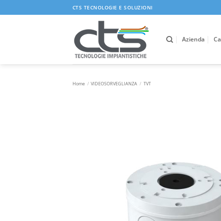
Salta
CTS TECNOLOGIE E SOLUZIONI
ai
contenuti
Azienda
Ca
Home
/
VIDEOSORVEGLIANZA
/
TVT