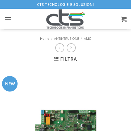
Salta
CTS TECNOLOGIE E SOLUZIONI
ai
contenuti
Home
/
ANTINTRUSIONE
/
AMC
FILTRA
NEW