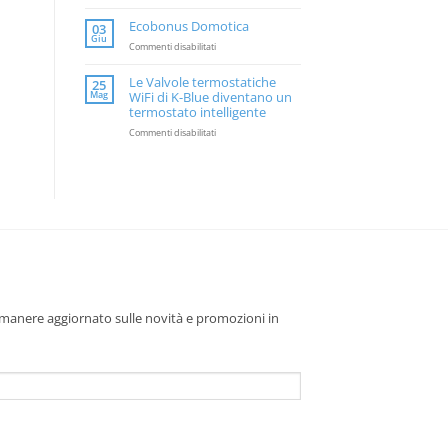
CSI
IMX
Ecobonus Domotica
03
M
Giu
su
Commenti disabilitati
Ecobonus
Domotica
Le Valvole termostatiche
25
Mag
WiFi di K-Blue diventano un
termostato intelligente
su
Commenti disabilitati
Le
Valvole
termostatiche
WiFi
di
K-
Blue
diventano
un
termostato
intelligente
 rimanere aggiornato sulle novità e promozioni in