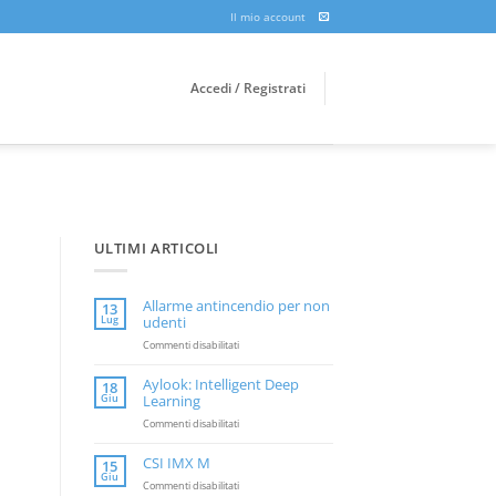
Il mio account
Accedi / Registrati
ULTIMI ARTICOLI
Allarme antincendio per non
13
Lug
udenti
su
Commenti disabilitati
Allarme
antincendio
Aylook: Intelligent Deep
18
per
Giu
Learning
non
udenti
su
Commenti disabilitati
Aylook:
Intelligent
CSI IMX M
15
Deep
Giu
Learning
su
Commenti disabilitati