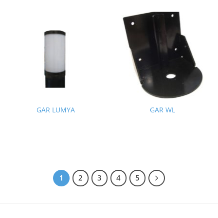
GAR LUMYA
GAR WL
1
2
3
4
5