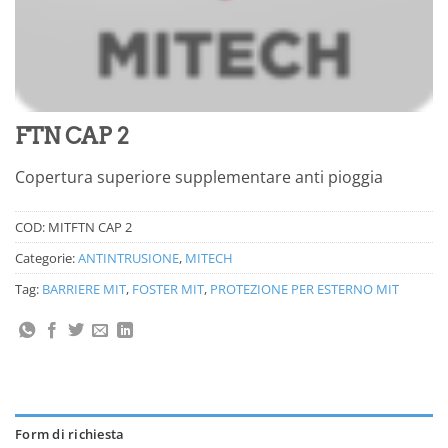
FTN CAP 2
Copertura superiore supplementare anti pioggia
COD:
MITFTN CAP 2
Categorie:
ANTINTRUSIONE
,
MITECH
Tag:
BARRIERE MIT
,
FOSTER MIT
,
PROTEZIONE PER ESTERNO MIT
Form di richiesta