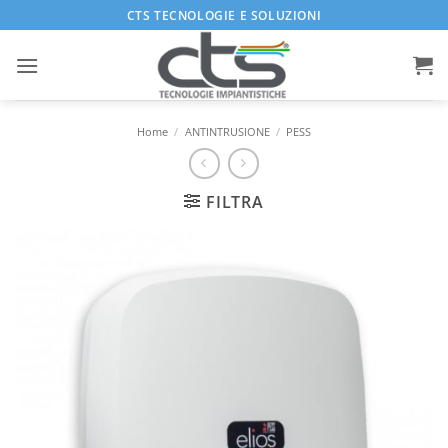
Salta
CTS TECNOLOGIE E SOLUZIONI
ai
contenuti
Home
/
ANTINTRUSIONE
/
PESS
FILTRA