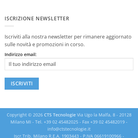
ISCRIZIONE NEWSLETTER
Iscriviti alla nostra newsletter per rimanere aggiornato
sulle novità e promozioni in corso.
Indirizzo email:
Copyright © 2026
CTS Tecnologie
Via Ugo la Malfa, 8 - 20128
Milano MI - Tel. +39 02 45482025 - Fax +39 02 45482019 -
info@ctstecnologie.it
Iscr.Trib. Milano R.E.A. 1903443 - P.IVA 06619100966 -