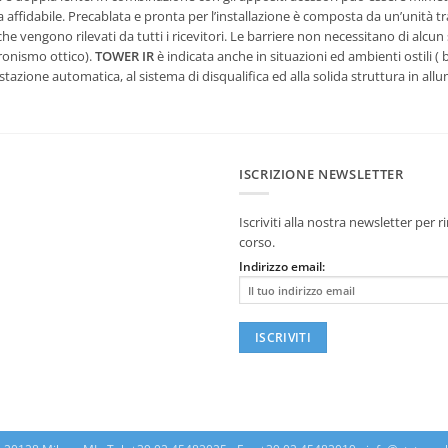
za affidabile. Precablata e pronta per l’installazione è composta da un’unità t
he vengono rilevati da tutti i ricevitori. Le barriere non necessitano di alcun
ncronismo ottico).
TOWER IR
è indicata anche in situazioni ed ambienti ostili (
tazione automatica, al sistema di disqualifica ed alla solida struttura in allu
ISCRIZIONE NEWSLETTER
Iscriviti alla nostra newsletter per
corso.
Indirizzo email: