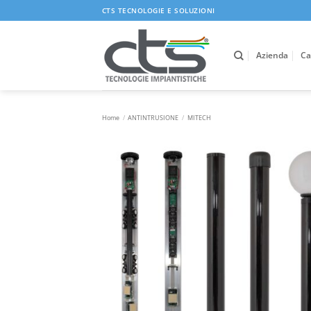
Salta
CTS TECNOLOGIE E SOLUZIONI
ai
contenuti
Azienda
Ca
Home
/
ANTINTRUSIONE
/
MITECH