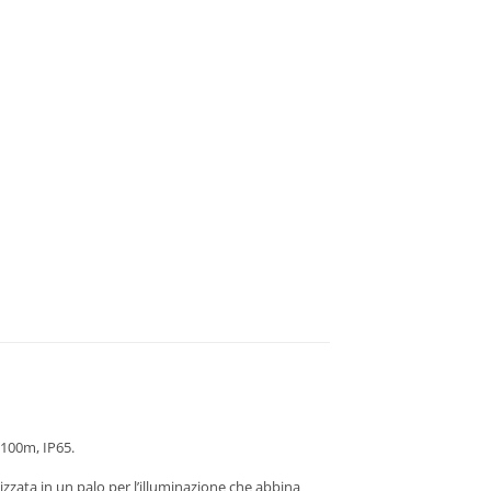
 100m, IP65.
izzata in un palo per l’illuminazione che abbina