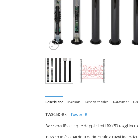
Descrizione
Manuale
Scheda tecnica
Datasheet
Cer
TW305D-Rx
–
Tower IR
Barriera IR
a cinque doppie lenti RX (50 raggi incro
TOWER IR
è la barriera perimetrale a raggi incroci