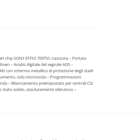
ori
chip SONY EFFIO 700TVL nascosta – Portata
down – Analisi digitale del segnale ADS –
MI con schermo metallico di protezione degli stadi
ccecamento, solo microonda – Programmazioni
onda – Bilanciamento preimpostato per centrali CSI
lo stato solido, assolutamente silenzioso –