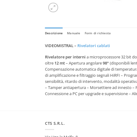
Descrizione
Manuale
Form di richiesta
VIDEOMISTRAL –
Rivelatori cablati
Rivelatore per interni
a microprocessore 32 bit do
oltre
12 mt
– Apertura angolare
98°
(disponibili len
Compensazione automatica digitale di temperatura C
di amplificazione e filtraggio segnali HiRFI – P
sensibilità, ritardo di intervento, modalità opera
– Tamper antiapertura – Morsettiere ad innesto – Pro
Connessione a PC per upgrade e supervisione – Ali
CTS S.R.L.
Via Ugo la Malfa, 8