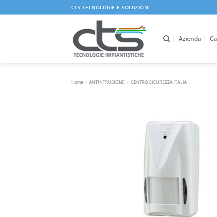
Salta
CTS TECNOLOGIE E SOLUZIONI
ai
contenuti
Azienda
Ca
Home
/
ANTINTRUSIONE
/
CENTRO SICUREZZA ITALIA