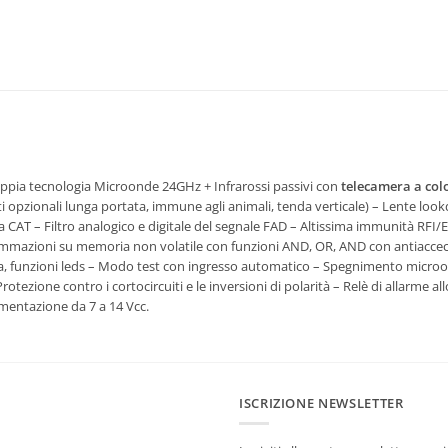
ppia tecnologia Microonde 24GHz + Infrarossi passivi con
telecamera a col
ti opzionali lunga portata, immune agli animali, tenda verticale) – Lente look
AT – Filtro analogico e digitale del segnale FAD – Altissima immunità RFI/E
rogrammazioni su memoria non volatile con funzioni AND, OR, AND con antia
tiva, funzioni leds – Modo test con ingresso automatico – Spegnimento micro
tezione contro i cortocircuiti e le inversioni di polarità – Relè di allarme al
mentazione da 7 a 14 Vcc.
ISCRIZIONE NEWSLETTER