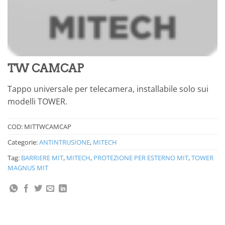
TW CAMCAP
Tappo universale per telecamera, installabile solo sui
modelli TOWER.
COD:
MITTWCAMCAP
Categorie:
ANTINTRUSIONE
,
MITECH
Tag:
BARRIERE MIT
,
MITECH
,
PROTEZIONE PER ESTERNO MIT
,
TOWER
MAGNUS MIT