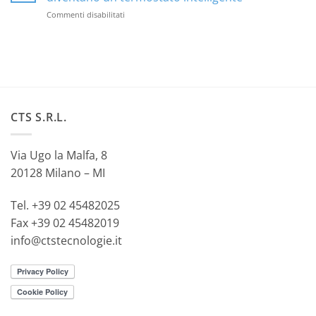
su
Commenti disabilitati
Le
Valvole
termostatiche
WiFi
di
K-
Blue
diventano
CTS S.R.L.
un
termostato
intelligente
Via Ugo la Malfa, 8
20128 Milano – MI
Tel. +39 02 45482025
Fax +39 02 45482019
info@ctstecnologie.it