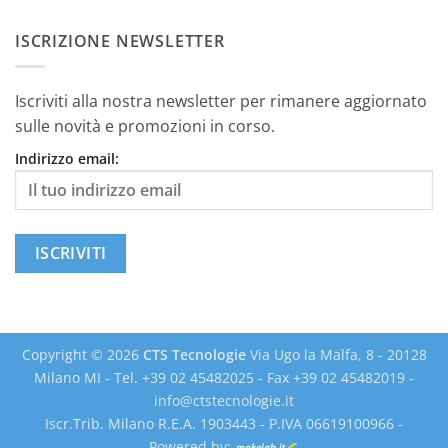
ISCRIZIONE NEWSLETTER
Iscriviti alla nostra newsletter per rimanere aggiornato
sulle novità e promozioni in corso.
Indirizzo email:
Copyright © 2026
CTS Tecnologie
Via Ugo la Malfa, 8 - 20128
Milano MI - Tel. +39 02 45482025 - Fax +39 02 45482019 -
info@ctstecnologie.it
Iscr.Trib. Milano R.E.A. 1903443 - P.IVA 06619100966 -
Powered by: