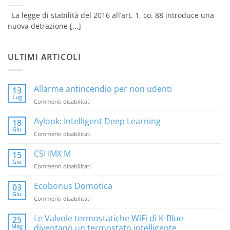
La legge di stabilità del 2016 all’art. 1, co. 88 introduce una
nuova detrazione [...]
ULTIMI ARTICOLI
Allarme antincendio per non udenti
13
Lug
su
Commenti disabilitati
Allarme
antincendio
Aylook: Intelligent Deep Learning
18
per
Giu
su
Commenti disabilitati
non
Aylook:
udenti
Intelligent
CSI IMX M
15
Deep
Giu
su
Commenti disabilitati
Learning
CSI
IMX
Ecobonus Domotica
03
M
Giu
su
Commenti disabilitati
Ecobonus
Domotica
Le Valvole termostatiche WiFi di K-Blue
25
Mag
diventano un termostato intelligente